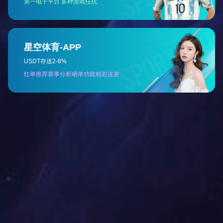
年终总结大会及迎新年会
8373
2019-12-31
总结2019年工作报告，迎接2020年新春大吉