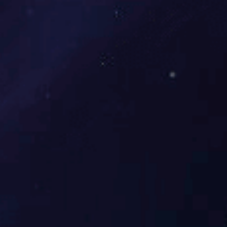
与质量检测中心羽毛球友谊赛
6014
2019-10-11
为营造健康向上的乐鱼平台，打造一个团结、朝气、高效的团
队，丰富员工业余生活，提高员工身体素质，本周六“质监站、
市政站和检测中心组成的质安、