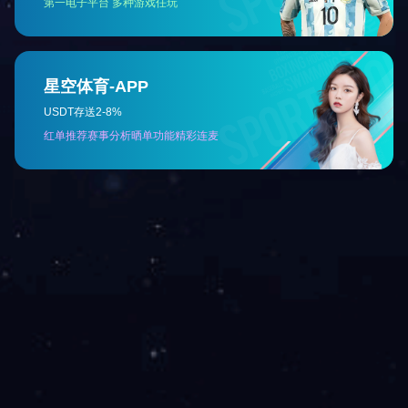
揭阳精恒
河源精恒
湖南精恒
手机二维码
官方微信二维码
服务范围
投诉与建议
网站地图
版权所有 Copyright © 2018-2019 乐鱼平台-乐鱼（中国）一站式服
务平台