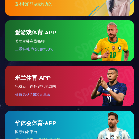
公司简介
见证取样检测
乐鱼平台
钢结构工程检测
组织架构
地基基础工程检测
公司资质
建筑幕墙工程检测
服务范围
建筑结构检测鉴定
公司实力
主体结构工程现场检测
新闻资讯
下载中心
乐鱼平台
公司发展
行业新闻
深汕精恒
汕尾精恒
惠州精恒
湛江恒达