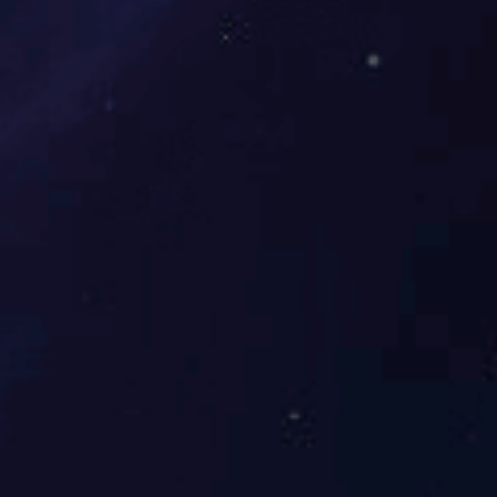
1000kN万能试验机
1
2
3
4
5
>
>>
关于精恒
工程业绩
公司简介
见证取样检测
乐鱼平台
钢结构工程检测
组织架构
地基基础工程检测
公司资质
建筑幕墙工程检测
服务范围
建筑结构检测鉴定