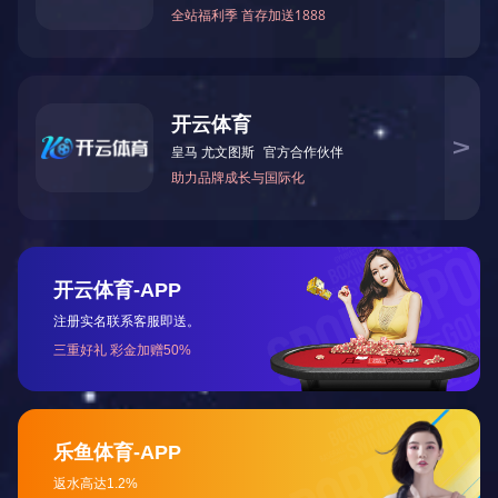
力学室-2