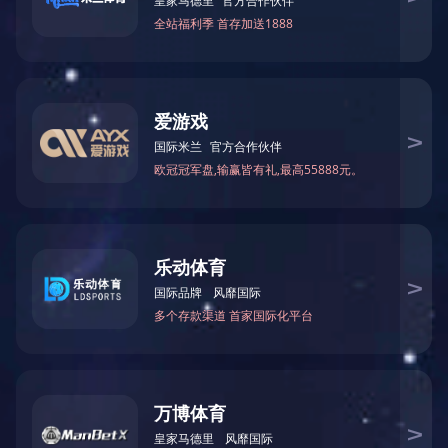
力学室-1